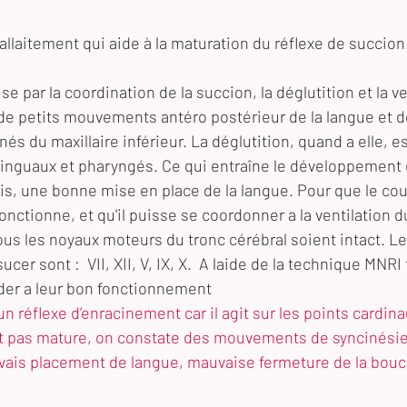
l’allaitement qui aide à la maturation du réflexe de succion
e par la coordination de la succion, la déglutition et la ve
de petits mouvements antéro postérieur de la langue et d
 du maxillaire inférieur. La déglutition, quand a elle, es
linguaux et pharyngés. Ce qui entraîne le développement 
ais, une bonne mise en place de la langue. Pour que le co
nctionne, et qu'il puisse se coordonner a la ventilation du
us les noyaux moteurs du tronc cérébral soient intact. Le
ucer sont :  VII, XII, V, IX, X.  A laide de la technique MNRI
der a leur bon fonctionnement 
un réflexe d’enracinement car il agit sur les points cardin
st pas mature, on constate des mouvements de syncinésie,
ais placement de langue, mauvaise fermeture de la bouche