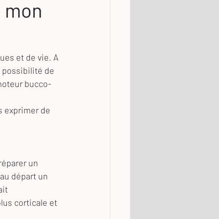
de mon
ues et de vie. A 
 possibilité de 
 moteur bucco-
s exprimer de 
réparer un 
au départ un 
it 
us corticale et 