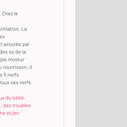
. Chez le 
ntilation. La 
es 
t assurée par 
des os de la 
uple moteur 
 nourrisson, il 
s 5 nerfs 
 tous ces nerfs 
aux du bébé. 
 des troubles 
 et j'en 