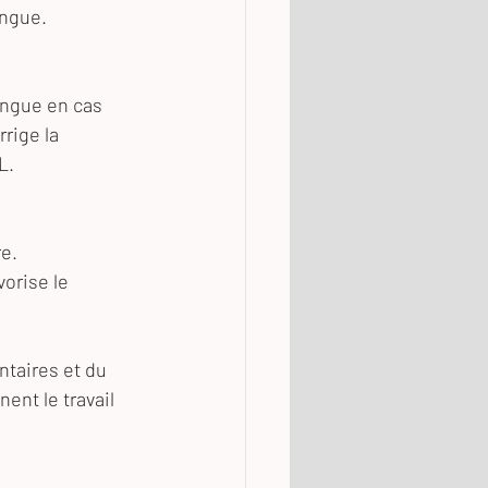
angue.
angue en cas 
rige la 
L.
re.
orise le 
ntaires et du 
ent le travail 