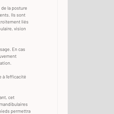
 de la posture 
nts. Ils sont 
roitement liés 
laire, vision 
isage. En cas 
ouvement 
ation.
à l'efficacité 
nt, cet 
mandibulaires 
 pieds permettra 