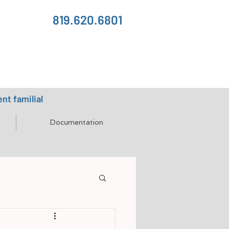
819.620.6801
t familial
Documentation