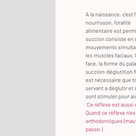
A la naissance, c’est 
nourrisson, l'oralité
alimentaire est permis
succion consiste en 
mouvements simultanés
les muscles faciaux, 
face, la forme du pal
succion-déglutition fo
est nécessaire que to
servant a déglutir et s
sont stimuler pour ai
Ce réflexe est aussi 
Quand ce réflexe n’e
orthodontiques (mauv
passe.)