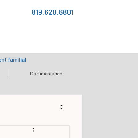
819.620.6801
t familial
Documentation