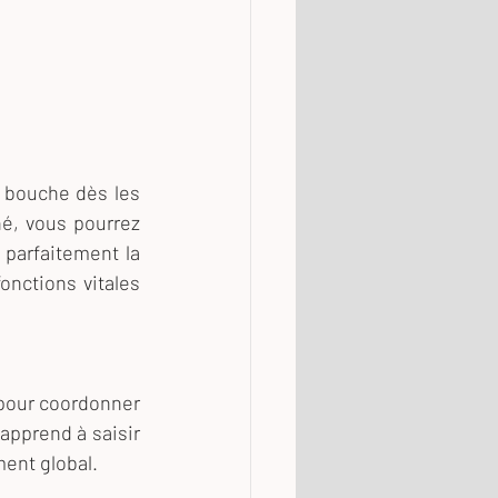
a
a bouche dès les 
é, vous pourrez 
 parfaitement la 
nctions vitales 
pour coordonner 
apprend à saisir 
ment global.