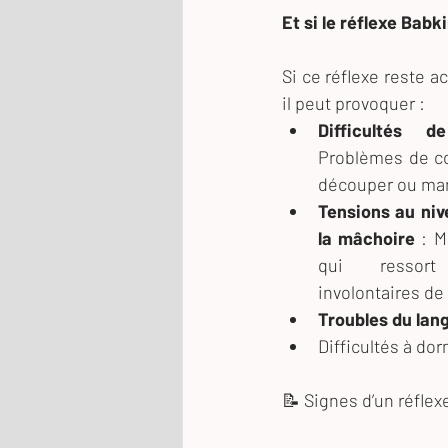
Et si le réflexe Babk
Si ce réflexe reste ac
il peut provoquer :
Difficultés d
Problèmes de coo
découper ou man
Tensions au niv
la mâchoire
 : M
qui ressor
involontaires de
Troubles du lan
Difficultés à do
📝 Signes d’un réflex