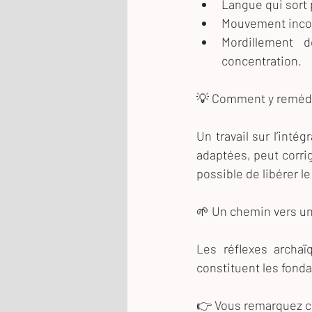
Langue qui sort 
Mouvement incon
Mordillement 
concentration.
💡 Comment y remédi
Un travail sur l’inté
adaptées, peut corrig
possible de libérer l
🌱 Un chemin vers un
Les réflexes archaï
constituent les fond
👉 Vous remarquez ce